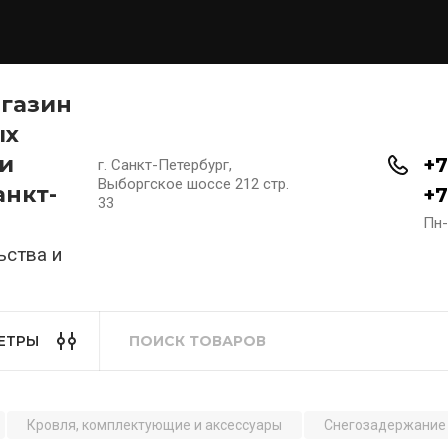
агазин
ых
и
+7
г. Санкт-Петербург,
Выборгское шоссе 212 стр.
анкт-
+7
33
Пн-
ьства и
ЕТРЫ
Кровля, комплектующие и аксессуары
Снегозадержание