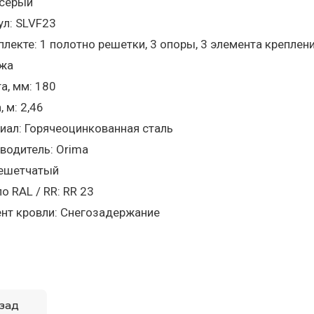
 серый
ул: SLVF23
плекте: 1 полотно решетки, 3 опоры, 3 элемента креплен
жа
а, мм: 180
 м: 2,46
иал: Горячеоцинкованная сталь
водитель: Orima
решетчатый
о RAL / RR: RR 23
нт кровли: Снегозадержание
зад