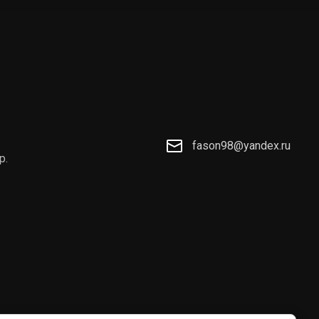
fason98@yandex.ru
р.