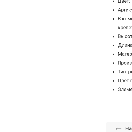
Цвет:
Артик
В ком
крепе
Высот
Длина,
Матер
Произ
Тип: 
Цвет п
Элеме
На