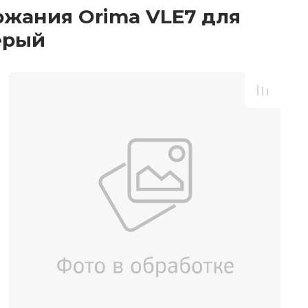
ржания Orima VLE7 для
ерый