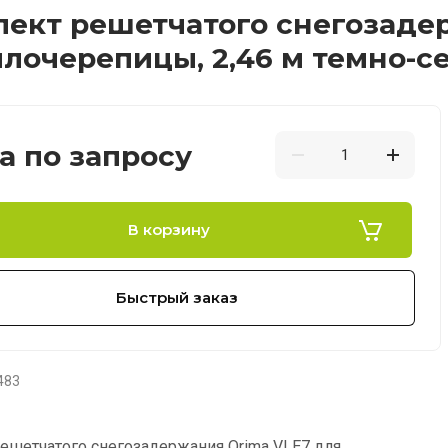
ект решетчатого снегозаде
лочерепицы, 2,46 м темно-с
а по запросу
В корзину
Быстрый заказ
483
ешетчатого снегозадержания Orima VLE7 для