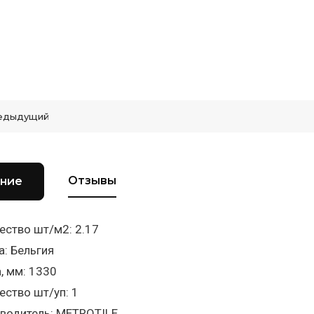
едыдущий
Отзывы
ние
ество шт/м2: 2.17
а: Бельгия
, мм: 1330
ество шт/уп: 1
водитель: METROTILE