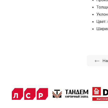
Толщи
Уклон 
Цвет:
Ширин
На