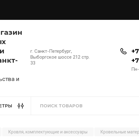
агазин
ых
и
+7
г. Санкт-Петербург,
Выборгское шоссе 212 стр.
анкт-
+7
33
Пн-
ьства и
ЕТРЫ
Кровля, комплектующие и аксессуары
Кровельные мате