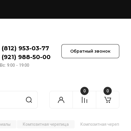
 (812) 953-03-77
Обратный звонок
 (921) 988-50-00
Вс: 9:00 - 19:00
0
0
риалы
Композитная черепица
Композитная черепица рядо