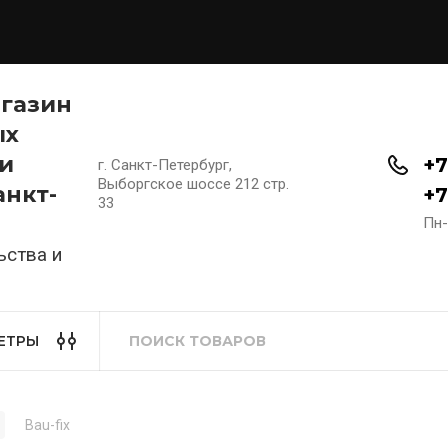
агазин
ых
и
+7
г. Санкт-Петербург,
Выборгское шоссе 212 стр.
анкт-
+7
33
Пн-
ьства и
ЕТРЫ
Bau-fix