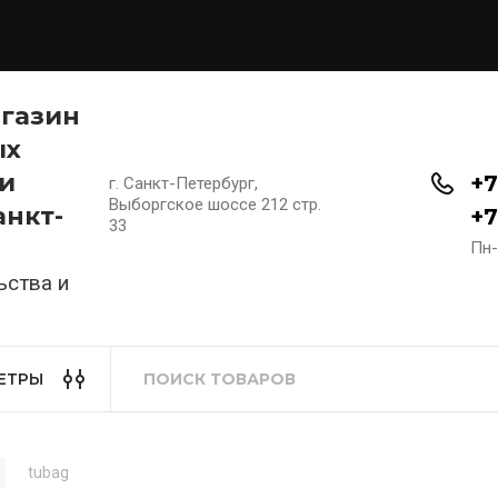
агазин
ых
и
+7
г. Санкт-Петербург,
Выборгское шоссе 212 стр.
анкт-
+7
33
Пн-
ьства и
ЕТРЫ
tubag